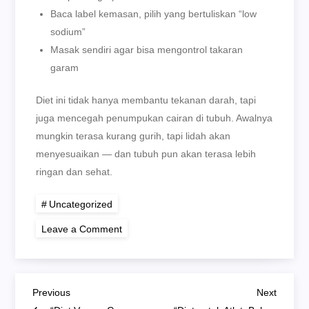
Baca label kemasan, pilih yang bertuliskan “low
sodium”
Masak sendiri agar bisa mengontrol takaran
garam
Diet ini tidak hanya membantu tekanan darah, tapi
juga mencegah penumpukan cairan di tubuh. Awalnya
mungkin terasa kurang gurih, tapi lidah akan
menyesuaikan — dan tubuh pun akan terasa lebih
ringan dan sehat.
Uncategorized
on
Leave a Comment
“Diet
Rendah
Garam:
Strategi
Ampuh
Post
Kendalikan
Previous
Next
Previous
Next
Tekanan