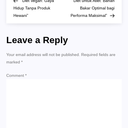
Post
Post
“Diet Vegan: Gaya
“Diet untuk Atlet: Bahan
Darah”
navigation
Hidup Tanpa Produk
Bakar Optimal bagi
Hewani”
Performa Maksimal”
Leave a Reply
Your email address will not be published.
Required fields are
marked
*
Comment
*