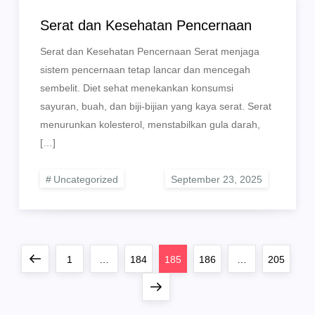
Serat dan Kesehatan Pencernaan
Serat dan Kesehatan Pencernaan Serat menjaga
sistem pencernaan tetap lancar dan mencegah
sembelit. Diet sehat menekankan konsumsi
sayuran, buah, dan biji-bijian yang kaya serat. Serat
menurunkan kolesterol, menstabilkan gula darah,
[…]
Uncategorized
Posts
Previous
Page
Page
Page
Page
Page
1
…
184
185
186
…
205
pagination
page
Next