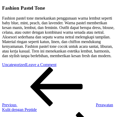
Fashion Pastel Tone
Fashion pastel tone menekankan penggunaan warna lembut seperti
baby blue, mint, peach, dan lavender. Warna pastel memberikan
kesan manis, lembut, dan feminin. Outfit dapat berupa dress, blouse,
celana, atau outer dengan kombinasi warna senada atau netral.
Aksesori sederhana dan sepatu warna netral melengkapi tampilan.
Material ringan seperti katun, linen, dan chiffon mendukung
kenyamanan. Fashion pastel tone cocok untuk acara santai, liburan,
atau kerja kasual. Tren ini menekankan estetika lembut, harmonis,
dan stylish tanpa berlebihan, memberikan kesan fresh dan modern.
on
Uncategorized
Leave a Comment
Post
Previous
Fashion
Post
Pastel
navigation
Tone
Previous
Perawatan
Kulit dengan Peptide
Next