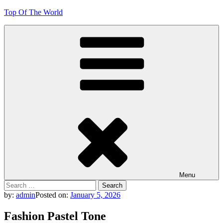
Skip
Top Of The World
to
content
Menu
Search
for:
by:
admin
Posted on:
January 5, 2026
Fashion Pastel Tone